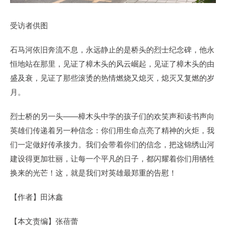
受访者供图
石马河依旧奔流不息，永远静止的是桥头的烈士纪念碑，他永
恒地站在那里，见证了樟木头的风云崛起，见证了樟木头的由
盛及衰，见证了那些滚烫的热情燃烧又熄灭，熄灭又复燃的岁
月。
烈士桥的另一头——樟木头中学的孩子们的欢笑声和读书声向
英雄们传递着另一种信念：你们用生命点亮了精神的火炬，我
们一定做好传承接力。我们会带着你们的信念，把这锦绣山河
建设得更加壮丽，让每一个平凡的日子，都闪耀着你们用牺牲
换来的光芒！这，就是我们对英雄最郑重的告慰！
【作者】田沐鑫
【本文责编】张蓓蕾