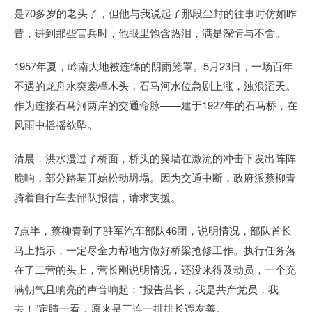
是70多岁的老头了，但他与我说起了那段尘封的往事时仿如昨
昔，讲到那些官兵时，他眼里饱含热泪，满是深情与不舍。
1957年夏，岭南大地被连绵的阴雨笼罩。5月23日，一场百年
不遇的龙舟水突袭樟木头，石马河水位急剧上涨，浊浪滔天。
作为连接石马河两岸的交通命脉——建于1927年的石马桥，在
风雨中摇摇欲坠。
清晨，洪水漫过了桥面，桥头的翼墙在激流的冲击下发出阵阵
脆响，部分路基开始松动坍塌。因为交通中断，政府派蔡柳青
骑着自行车去部队报信，请求支援。
7点半，蔡柳青到了驻军汽车部队46团，说明情况，部队首长
马上指示，一定尽全力帮地方做好桥梁抢修工作。执行任务落
在了二营的头上，营长刚说明情况，还没来得及动员，一个充
满朝气且响亮的声音响起：“报告营长，我是共产党员，我
去！”定睛一看，原来是三连一排排长谭友善。