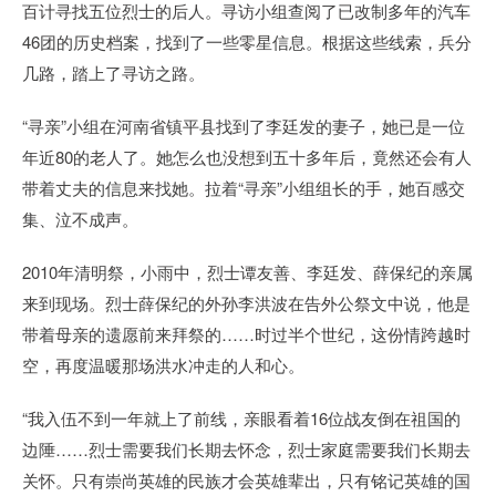
百计寻找五位烈士的后人。寻访小组查阅了已改制多年的汽车
46团的历史档案，找到了一些零星信息。根据这些线索，兵分
几路，踏上了寻访之路。
“寻亲”小组在河南省镇平县找到了李廷发的妻子，她已是一位
年近80的老人了。她怎么也没想到五十多年后，竟然还会有人
带着丈夫的信息来找她。拉着“寻亲”小组组长的手，她百感交
集、泣不成声。
2010年清明祭，小雨中，烈士谭友善、李廷发、薛保纪的亲属
来到现场。烈士薛保纪的外孙李洪波在告外公祭文中说，他是
带着母亲的遗愿前来拜祭的……时过半个世纪，这份情跨越时
空，再度温暖那场洪水冲走的人和心。
“我入伍不到一年就上了前线，亲眼看着16位战友倒在祖国的
边陲……烈士需要我们长期去怀念，烈士家庭需要我们长期去
关怀。只有崇尚英雄的民族才会英雄辈出，只有铭记英雄的国