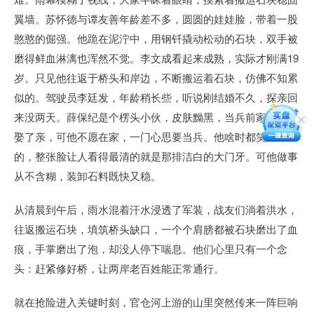
翼墙。苏怀德与谭友善年龄差不多，圆圆的娃娃脸，带着一股
憨憨的倔强。他跪在泥泞中，用钢钎撬动松动的石块，双手被
磨得鲜血淋漓也浑然不觉。李文成看起来成熟，实际才刚满19
岁。只见他往返于桥头和岸边，不断搬运着石块，仿佛不知累
似的。驾驶员李廷发，年龄稍长些，听说刚结婚不久，探亲回
来没两天。薛保纪是个楞头小伙，皮肤黝黑，当兵前家里给他
娶了亲，可他不愿在家，一门心思要当兵。他啥时都笑眯眯
的，整张脸让人看得最清的就是那排洁白的大门牙。可他做事
从不含糊，装卸石料既快又稳。
从清晨到午后，雨水混着汗水浸透了军装，战友们淌着洪水，
往返搬运石块，填筑桥头缺口，一个个肩膀都被石块磨出了血
痕，手掌磨出了泡，却没人停下喘息。他们心里只有一个念
头：赶紧修好桥，让两岸老百姓能正常通行。
就在抢险进入关键时刻，官仓河上游的山里突然传来一阵巨响