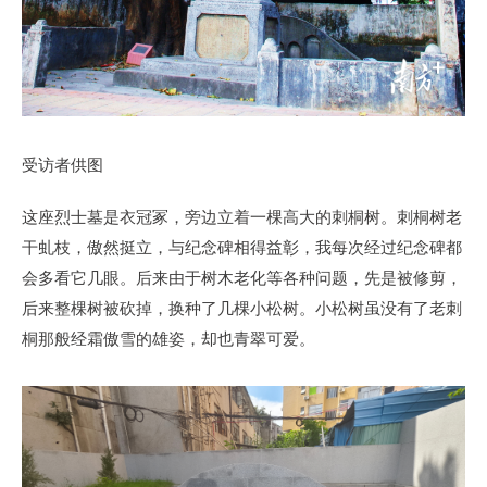
受访者供图
这座烈士墓是衣冠冢，旁边立着一棵高大的刺桐树。刺桐树老
干虬枝，傲然挺立，与纪念碑相得益彰，我每次经过纪念碑都
会多看它几眼。后来由于树木老化等各种问题，先是被修剪，
后来整棵树被砍掉，换种了几棵小松树。小松树虽没有了老刺
桐那般经霜傲雪的雄姿，却也青翠可爱。