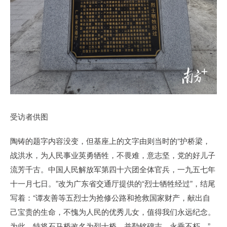
受访者供图
陶铸的题字内容没变，但基座上的文字由则当时的“护桥梁，
战洪水，为人民事业英勇牺牲，不畏难，意志坚，党的好儿子
流芳千古。中国人民解放军第四十六团全体官兵，一九五七年
十一月七日。”改为广东省交通厅提供的“烈士牺牲经过”，结尾
写着：“谭友善等五烈士为抢修公路和抢救国家财产，献出自
己宝贵的生命，不愧为人民的优秀儿女，值得我们永远纪念。
为此，特将石马桥改名为烈士桥，并勒铭碑志，永垂不朽。”