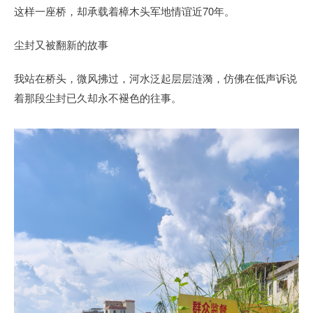
这样一座桥，却承载着樟木头军地情谊近70年。
尘封又被翻新的故事
我站在桥头，微风拂过，河水泛起层层涟漪，仿佛在低声诉说
着那段尘封已久却永不褪色的往事。