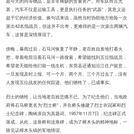
超今天的同等物品，是非常稀缺的贵重资产。对军队而言尤
甚，汽车不仅是运输工具，更是执行任务的“武器”，其意义远
超于它的经济价值。换句话来说，虽然当时协助地方抢险一次
派出42名指战员，但这并不出奇，更难得的是一次派出两辆汽
车，这算是深情厚谊了。
傍晚，暴雨过后，石马河恢复了平静，老百姓自发地打着火
把，举着电筒沿着石马河一路搜索，希望能找到五位指战员，
希望老天能给他们留一线生机，东莞县还通知沿江住户留意，
一旦发现及时上报。可一个月、两个月、三个月过去了，没有
人发现五位战友的任何踪迹。他们牺牲了，已成事实。
烈士的牺牲，让当地老百姓悲痛不已。为了纪念他们，当地政
府将石马桥更名为“烈士桥”，并在桥头修建了烈士衣冠冢和烈
士纪念碑，陶铸亲自为其题词。1957年11月7日，纪念碑正式
落成。从此，这座桥和这座碑，成为了樟木头的精神地标，一
路见证樟木头镇的军地情谊。