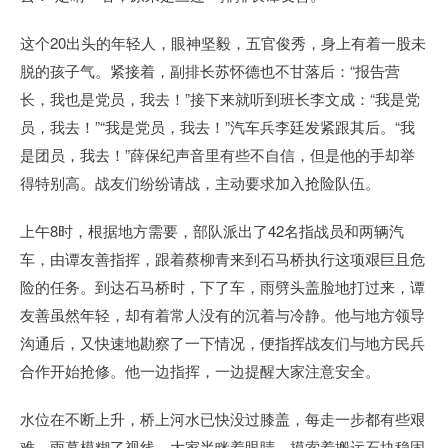
这个20出头的年轻人，眼神坚毅，五官俊秀，身上有着一股未
脱的孩子气。紧接着，副排长苏怀德也不甘落后：“报告营
长，我也是党员，我去！”接下来就听到班长李文成：“我是党
员，我去！”“我是党员，我去！”汽车兵李廷发紧跟其后。“我
是团员，我去！”薛保纪声音里有些不自信，但是他的手却举
得特别高。战友们纷纷请战，主动要求加入抢险队伍。
上午8时，根据地方需要，部队派出了42名指战员和两辆汽
车，由谭友善指挥，跟着蔡柳青来到石马桥执行这项艰巨且危
险的任务。到达石马桥时，下了车，雨劈头盖脸地打过来，谭
友善虽然年轻，却有着常人没有的沉着与冷静。他与地方领导
沟通后，又快速地勘察了一下情况，便指挥战友们与地方民兵
合作开始抢修。他一边指挥，一边提醒大家注意安全。
水位在不断上升，桥上河水已快没过膝盖，每走一步都有些艰
难。雨幕模糊了视线，大家半眯着眼睛，摸索着搬运石块稳固