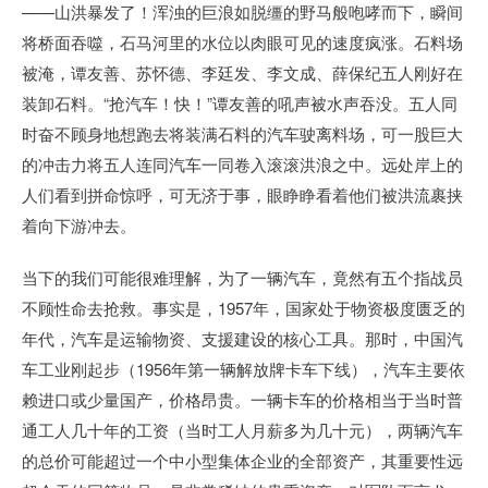
——山洪暴发了！浑浊的巨浪如脱缰的野马般咆哮而下，瞬间
将桥面吞噬，石马河里的水位以肉眼可见的速度疯涨。石料场
被淹，谭友善、苏怀德、李廷发、李文成、薛保纪五人刚好在
装卸石料。“抢汽车！快！”谭友善的吼声被水声吞没。五人同
时奋不顾身地想跑去将装满石料的汽车驶离料场，可一股巨大
的冲击力将五人连同汽车一同卷入滚滚洪浪之中。远处岸上的
人们看到拼命惊呼，可无济于事，眼睁睁看着他们被洪流裹挟
着向下游冲去。
当下的我们可能很难理解，为了一辆汽车，竟然有五个指战员
不顾性命去抢救。事实是，1957年，国家处于物资极度匮乏的
年代，汽车是运输物资、支援建设的核心工具。那时，中国汽
车工业刚起步（1956年第一辆解放牌卡车下线），汽车主要依
赖进口或少量国产，价格昂贵。一辆卡车的价格相当于当时普
通工人几十年的工资（当时工人月薪多为几十元），两辆汽车
的总价可能超过一个中小型集体企业的全部资产，其重要性远