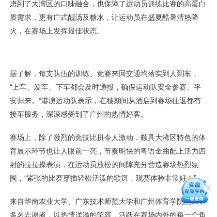
虑到了大湾区的口味融合，也保障了运动员训练比赛的高蛋白
质需求，更有广式靓汤及糖水，让运动员在盛夏酷暑清热降
火，在赛场上发挥最佳状态。
据了解，每支队伍的训练、竞赛来回交通均落实到人到车，
“上车、发车、下车都会及时通报，确保运动队安全参赛、平
安归来。”港澳运动队表示，在穗期间从酒店到赛场往返都有
接车服务，深深感受到了广州的热情好客。
赛场上，除了激烈的竞技比拼令人激动，颇具大湾区特色的体
育展示环节也让人眼前一亮，节奏明快的粤语金曲配上活力四
射的拉拉操表演，在运动员放松的间隙充分营造赛场热烈氛
围，“紧张的比赛穿插轻松活泼的歌舞，观赛体验非常好！”
来自华南农业大学、广东技术师范大学和广州体育学院的300
多名志愿者，以热情洋溢的笑容，活跃在赛场内外的每一个角