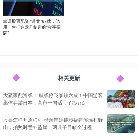
靠谱股票配资 “造龙”67载，他
用一生打造龙舟制造的“金字招
牌”
相关更新
大赢家配资线上 航线停飞暴跌六成！中国游客
集体弃游日本，高市一句话亏了2万亿
股票怎样开通杠杆 母亲带娃徒步福建溪瑶村野
山，拍照时意外坠崖，两儿子目睹全过程