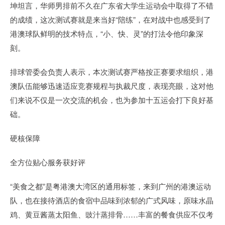
坤坦言，华师男排前不久在广东省大学生运动会中取得了不错
的成绩，这次测试赛就是来当好“陪练”，在对战中也感受到了
港澳球队鲜明的技术特点，“小、快、灵”的打法令他印象深
刻。
排球管委会负责人表示，本次测试赛严格按正赛要求组织，港
澳队伍能够迅速适应竞赛规程与执裁尺度，表现亮眼，这对他
们来说不仅是一次交流的机会，也为参加十五运会打下良好基
础。
硬核保障
全方位贴心服务获好评
“美食之都”是粤港澳大湾区的通用标签，来到广州的港澳运动
队，也在接待酒店的食宿中品味到浓郁的广式风味，原味水晶
鸡、黄豆酱蒸太阳鱼、豉汁蒸排骨……丰富的餐食供应不仅考