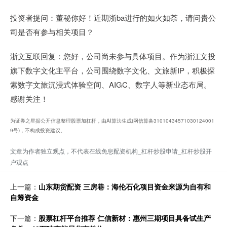
投资者提问：董秘你好！近期浙ba进行的如火如荼，请问贵公
司是否有参与相关项目？
浙文互联回复：您好，公司尚未参与具体项目。作为浙江文投
旗下数字文化主平台，公司围绕数字文化、文旅新IP，积极探
索数字文旅沉浸式体验空间、AIGC、数字人等新业态布局。
感谢关注！
为证券之星据公开信息整理股票加杠杆，由AI算法生成(网信算备31010434571030124001
9号)，不构成投资建议。
文章为作者独立观点，不代表在线免息配资机构_杠杆炒股申请_杠杆炒股开
户观点
上一篇：
山东期货配资 三房巷：海伦石化项目资金来源为自有和
自筹资金
下一篇：
股票杠杆平台推荐 仁信新材：惠州三期项目具备试生产